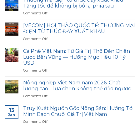
Tăng tốc để không bị bỏ lại phía sau
on
Comments Off
Thương
mại
[VECOM] HỘI THẢO QUỐC TẾ: THƯƠNG MẠI
điện
ĐIỆN TỬ THÚC ĐẨY XUẤT KHẨU
tử
on
Comments Off
thúc
[VECOM]
đẩy
HỘI
xuất
Cà Phê Việt Nam: Từ Giá Trị Thô Đến Chiến
THẢO
khẩu:
Lược Bền Vững — Hướng Mục Tiêu 10 Tỷ
QUỐC
Tăng
USD
TẾ:
tốc
on
Comments Off
THƯƠNG
để
Cà
MẠI
không
Phê
ĐIỆN
Nông nghiệp Việt Nam năm 2026: Chất
bị
Việt
TỬ
bỏ
lượng cao – lựa chọn không thể đảo ngược
Nam:
THÚC
lại
on
Comments Off
Từ
ĐẨY
phía
Nông
Giá
XUẤT
sau
nghiệp
Trị
Truy Xuất Nguồn Gốc Nông Sản: Hướng Tới
KHẨU
13
Việt
Thô
Minh Bạch Chuỗi Giá Trị Việt Nam
Jan
Nam
Đến
on
Comments Off
năm
Chiến
Truy
2026:
Lược
Xuất
Chất
Bền
Nguồn
lượng
Vững