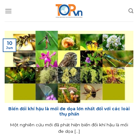
Skip
to
content
10
Jun
Biến đổi khí hậu là mối đe dọa lớn nhất đối với các loài
thụ phấn
Một nghiên cứu mới đã phát hiện biến đổi khí hậu là mối
đe dọa [...]