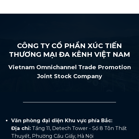
Gốc
cao
—
Nông
–
Hướng
Sản:
lựa
Mục
Hướng
chọn
Tiêu
Tới
không
10
Minh
thể
Tỷ
Bạch
đảo
USD
Chuỗi
ngược
CÔNG TY CỔ PHẦN XÚC TIẾN
Giá
Trị
THƯƠNG MẠI ĐA KÊNH VIỆT NAM
Việt
Nam
Vietnam Omnichannel Trade Promotion
Joint Stock Company
Văn phòng đại diện Khu vực phía Bắc:
Địa chỉ:
Tầng 11, Detech Tower - Số 8 Tôn Thất
Thuyết, Phường Cầu Giấy, Hà Nội