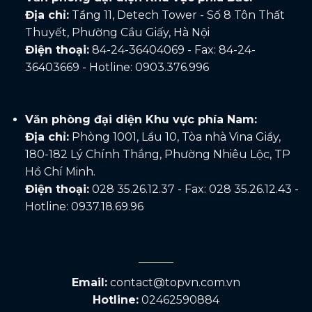
Địa chỉ:
Tầng 11, Detech Tower - Số 8 Tôn Thất
Thuyết, Phường Cầu Giấy, Hà Nội
Điện thoại:
84-24-36404069 - Fax: 84-24-
36403669 - Hotline: 0903.376.996
Văn phòng đại diện Khu vực phía Nam:
Địa chỉ:
Phòng 1001, Lầu 10, Tòa nhà Vina Giầy,
180-182 Lý Chính Thắng, Phường Nhiêu Lộc, TP
Hồ Chí Minh.
Điện thoại:
028 35.26.12.37 - Fax: 028 35.26.12.43 -
Hotline: 0937.18.69.96
Email:
contact@topvn.com.vn
Hotline:
02462590884