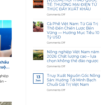
[VECOM] HỘI THẢO QUỐC
điện
TẾ: THƯƠNG MẠI ĐIỆN TỬ
tử
THÚC ĐẨY XUẤT KHẨU
thúc
on
Comments Off
đẩy
[VECOM]
xuất
HỘI
khẩu:
Cà Phê Việt Nam: Từ Giá Trị
THẢO
Tăng
Thô Đến Chiến Lược Bền
QUỐC
tốc
Vững — Hướng Mục Tiêu 10
TẾ:
để
Tỷ USD
THƯƠNG
không
MẠI
bị
on
Comments Off
ĐIỆN
bỏ
Cà
TỬ
lại
Phê
Nông nghiệp Việt Nam năm
THÚC
phía
Việt
2026: Chất lượng cao – lựa
ĐẨY
sau
Nam:
chọn không thể đảo ngược
khẩu
XUẤT
Từ
KHẨU
on
cuộc
Comments Off
Giá
Nông
Trị
nghiệp
Thô
Truy Xuất Nguồn Gốc Nông
ghiệp
13
Việt
Đến
Sản: Hướng Tới Minh Bạch
Jan
ản –
Nam
Chiến
Chuỗi Giá Trị Việt Nam
năm
Lược
on
Comments Off
2026:
Bền
Truy
Chất
Vững
Xuất
lượng
—
Nguồn
cao
Hướng