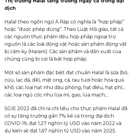
Thị trường Halal tăng trưởng ngay cả trong đại
dịch
Halal theo ngôn ngữ Ả Rập có nghĩa là “hợp pháp”
hoặc “được phép dùng”. Theo Luật Hồi giáo, tất cả
các nguồn thực phẩm đều hợp pháp ngoại trừ
nguồn là các loài động vật hoặc sản phẩm động vật
bị cấm kỵ (Haram). Các sản phẩm và dẫn xuất của
chúng cũng bị coi là bất hợp pháp.
Một số sản phẩm đặc biệt đạt chuẩn Halal là sữa (bò,
cừu, lạc đà, dê), mật ong, cá, rau tươi hoặc hoa quả
khô; các loại hạt như đậu phộng, hạt điều, hạt phỉ;…
các loại ngũ cốc như lúa mì, gạo, lúa mạch;…
SGIE 2022 đã chỉ ra chi tiêu cho thực phẩm Halal đã
có sự tăng trưởng gần 7% kể cả trong đại dịch
COVID-19, đạt 1,27 nghìn tỷ USD vào năm 2022 và
dự kiến sẽ đạt 1,67 nghìn tỷ USD vào năm 2025.