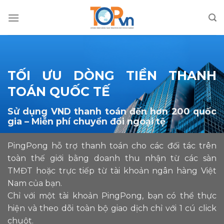
Skip
to
content
TỐI ƯU DÒNG TIỀN THANH
TOÁN QUỐC TẾ
Sử dụng VND thanh toán đến hơn 200 quốc
gia – Miễn phí chuyển đổi ngoại tệ
‍PingPong hỗ trợ thanh toán cho các đối tác trên
toàn thế giới bằng doanh thu nhận từ các sàn
TMĐT hoặc trực tiếp từ tài khoản ngân hàng Việt
Nam của bạn.
Chỉ với một tài khoản PingPong, bạn có thể thực
hiện và theo dõi toàn bộ giao dịch chỉ với 1 cú click
chuột.