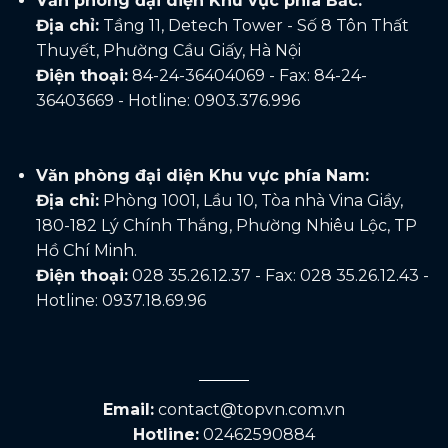
Văn phòng đại diện Khu vực phía Bắc:
Địa chỉ:
Tầng 11, Detech Tower - Số 8 Tôn Thất
Thuyết, Phường Cầu Giấy, Hà Nội
Điện thoại:
84-24-36404069 - Fax: 84-24-
36403669 - Hotline: 0903.376.996
Văn phòng đại diện Khu vực phía Nam:
Địa chỉ:
Phòng 1001, Lầu 10, Tòa nhà Vina Giầy,
180-182 Lý Chính Thắng, Phường Nhiêu Lộc, TP
Hồ Chí Minh.
Điện thoại:
028 35.26.12.37 - Fax: 028 35.26.12.43 -
Hotline: 0937.18.69.96
Email:
contact@topvn.com.vn
Hotline:
02462590884